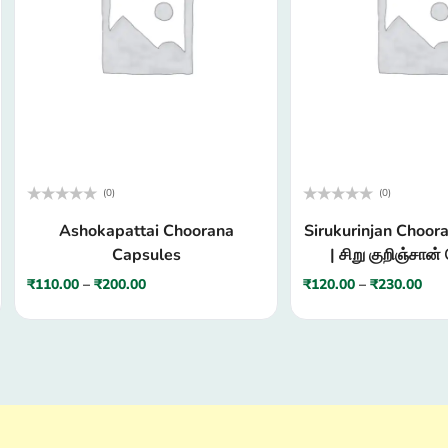
(0)
(0)
Rated
Rated
Ashokapattai Choorana
Sirukurinjan Choor
0
0
out
out
Capsules
| சிறு குறிஞ்சான்
of
of
5
5
₹
110.00
–
₹
200.00
₹
120.00
–
₹
230.00