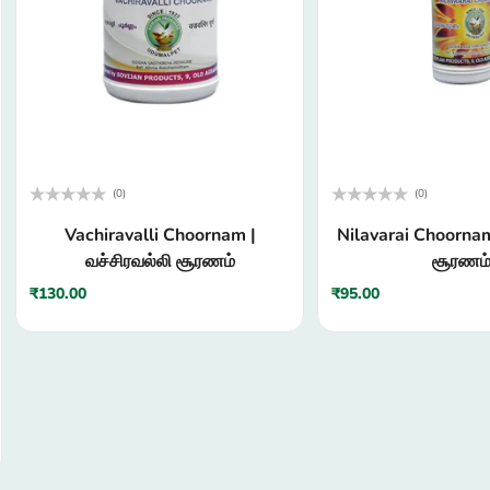
(0)
(0)
Rated
Rated
Vachiravalli Choornam |
Nilavarai Choorna
0
0
out
out
வச்சிரவல்லி சூரணம்
சூரணம
of
of
5
5
₹
130.00
₹
95.00