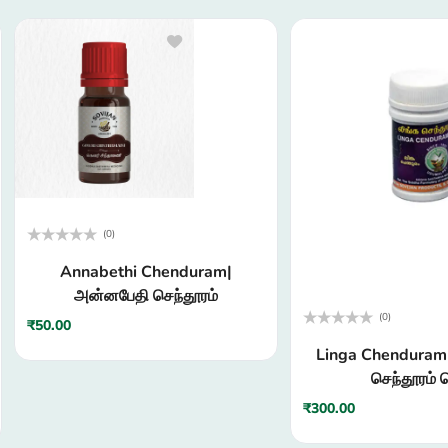
(0)
Rated
Annabethi Chenduram|
0
out
அன்னபேதி செந்தூரம்
of
5
(0)
₹
50.00
Rated
Linga Chenduram 
0
out
செந்தூரம் 
of
5
₹
300.00