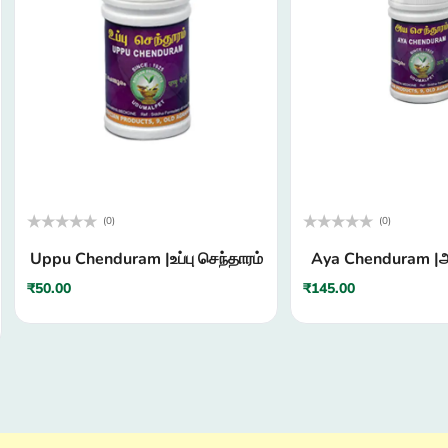
(0)
(0)
Rated
Rated
Uppu Chenduram |உப்பு செந்தாரம்
Aya Chenduram |அ
0
0
out
out
of
of
₹
50.00
₹
145.00
5
5